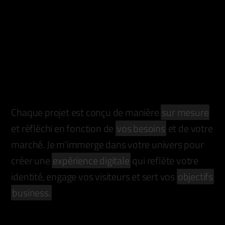
Chaque
projet
est
conçu
de
manière
sur
mesure
et
réfléchi
en
fonction
de
vos
besoins
et
de
votre
marché.
Je
m'immerge
dans
votre
univers
pour
créer
une
expérience
digitale
qui
reflète
votre
identité,
engage
vos
visiteurs
et
sert
vos
objectifs
business.