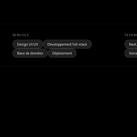
SERVICES
TECHN
Design UI/UX
Développement full-stack
Next.
Base de données
Déploiement
Verc