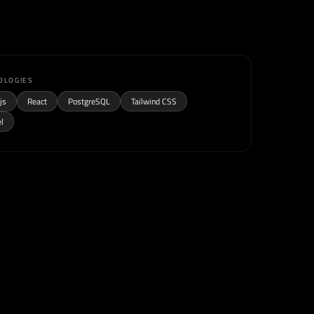
OLOGIES
js
React
PostgreSQL
Tailwind CSS
el