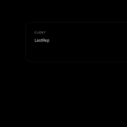
CLIENT
LastRep